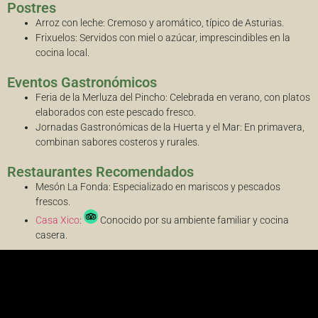
Postres
Arroz con leche: Cremoso y aromático, típico de Asturias.
Frixuelos: Servidos con miel o azúcar, imprescindibles en la
cocina local.
Eventos Gastronómicos
Feria de la Merluza del Pincho: Celebrada en verano, con platos
elaborados con este pescado fresco.
Jornadas Gastronómicas de la Huerta y el Mar: En primavera,
combinan sabores costeros y rurales.
Restaurantes Recomendados
Mesón La Fonda: Especializado en mariscos y pescados
frescos.
Casa Xico
:
Conocido por su ambiente familiar y cocina
casera.